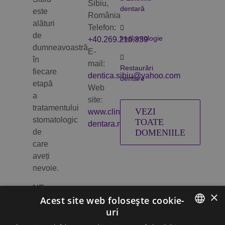
Sibiu,
dentară
este
România
alături
Telefon:
de
Implantologie
+40.269.216.339
dumneavoastră
E-
în
mail:
Restaurări
fiecare
dentica.sibiu@yahoo.com
dentare
etapă
Web
a
site:
tratamentului
VEZI
www.clinica-
stomatologic
TOATE
dentara.ro
de
DOMENIILE
care
aveți
nevoie.
NE
×
GĂSIȚI
Acest site web folosește cookie-
ȘI
uri
AICI
ROMANIAN