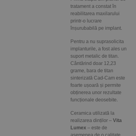
tratament a constat în
reabilitarea maxilarului
printr-o lucrare
înșurubabilă pe implant.
Pentru a nu suprasolicita
implanturile, a fost ales un
suport metalic de titan.
Cântărind doar 12,23
grame, bara de titan
sinterizată Cad-Cam este
foarte ușoară și permite
obținerea unor rezultate
funcționale deosebite.
Ceramica utilizată la
realizarea dinților –
Vita
Lumex
– este de
asemenea de o calitate