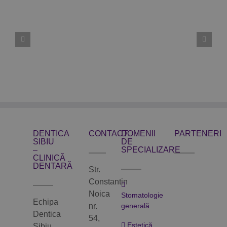
DENTICA
CONTACT
DOMENII
PARTENERI
SIBIU
DE
–
SPECIALIZARE
CLINICĂ
DENTARĂ
Str.
Constantin
Noica
Stomatologie
Echipa
nr.
generală
Dentica
54,
Estetică
Sibiu