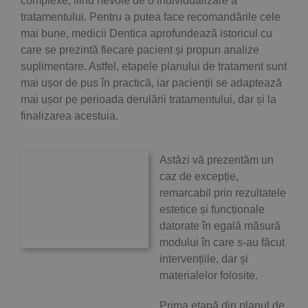
complexe, fiind nevoie de o individualizare a
tratamentului. Pentru a putea face recomandările cele
mai bune, medicii Dentica aprofundează istoricul cu
care se prezintă fiecare pacient și propun analize
suplimentare. Astfel, etapele planului de tratament sunt
mai ușor de pus în practică, iar pacienții se adaptează
mai ușor pe perioada derulării tratamentului, dar și la
finalizarea acestuia.
Astăzi vă prezentăm un
caz de excepție,
remarcabil prin rezultatele
estetice și funcționale
datorate în egală măsură
modului în care s-au făcut
intervențiile, dar și
materialelor folosite.
Prima etapă din planul de