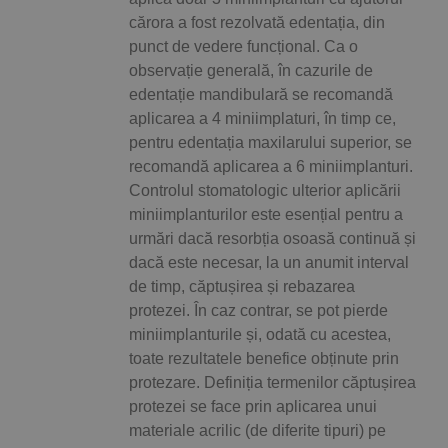
cărora a fost rezolvată edentația, din
punct de vedere funcțional. Ca o
observație generală, în cazurile de
edentație mandibulară se recomandă
aplicarea a 4 miniimplaturi, în timp ce,
pentru edentația maxilarului superior, se
recomandă aplicarea a 6 miniimplanturi.
Controlul stomatologic ulterior aplicării
miniimplanturilor este esențial pentru a
urmări dacă resorbția osoasă continuă și
dacă este necesar, la un anumit interval
de timp, căptușirea și rebazarea
protezei. În caz contrar, se pot pierde
miniimplanturile și, odată cu acestea,
toate rezultatele benefice obținute prin
protezare. Definiția termenilor căptușirea
protezei se face prin aplicarea unui
materiale acrilic (de diferite tipuri) pe