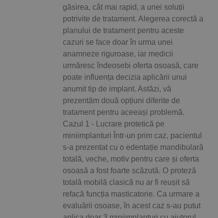
găsirea, cât mai rapid, a unei soluții
potrivite de tratament. Alegerea corectă a
planului de tratament pentru aceste
cazuri se face doar în urma unei
anamneze riguroase, iar medicii
urmăresc îndeosebi oferta osoasă, care
poate influența decizia aplicării unui
anumit tip de implant. Astăzi, vă
prezentăm două opțiuni diferite de
tratament pentru aceeași problemă.
Cazul 1 - Lucrare protetică pe
miniimplanturi Într-un prim caz, pacientul
s-a prezentat cu o edentație mandibulară
totală, veche, motiv pentru care și oferta
osoasă a fost foarte scăzută. O proteză
totală mobilă clasică nu ar fi reușit să
refacă funcția masticatorie. Ca urmare a
evaluării osoase, în acest caz s-au putut
aplica doar 3 miniimplanturi cu ajutorul