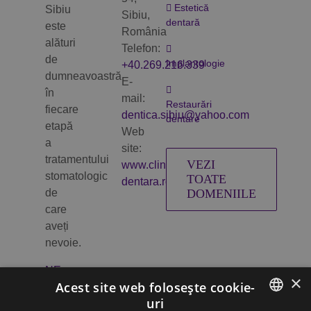
Estetică
Sibiu
Sibiu,
dentară
este
România
alături
Telefon:
de
Implantologie
+40.269.216.339
dumneavoastră
E-
în
mail:
Restaurări
fiecare
dentica.sibiu@yahoo.com
dentare
etapă
Web
a
site:
tratamentului
VEZI
www.clinica-
stomatologic
TOATE
dentara.ro
de
DOMENIILE
care
aveți
nevoie.
NE
×
GĂSIȚI
Acest site web folosește cookie-
ȘI
uri
AICI