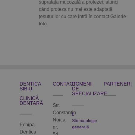
suprafața mucozală a protezei, atunci
când proteza nu mai este adaptată
țesuturilor cu care intră în contact Galerie
foto
DENTICA
CONTACT
DOMENII
PARTENERI
SIBIU
DE
–
SPECIALIZARE
CLINICĂ
DENTARĂ
Str.
Constantin
Noica
Stomatologie
Echipa
nr.
generală
Dentica
54,