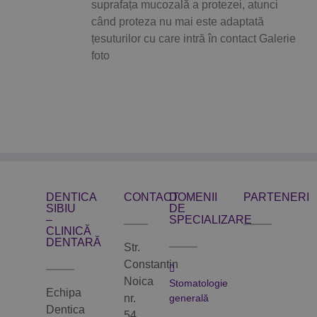
suprafața mucozală a protezei, atunci
când proteza nu mai este adaptată
țesuturilor cu care intră în contact Galerie
foto
DENTICA
CONTACT
DOMENII
PARTENERI
SIBIU
DE
–
SPECIALIZARE
CLINICĂ
DENTARĂ
Str.
Constantin
Noica
Stomatologie
Echipa
nr.
generală
Dentica
54,