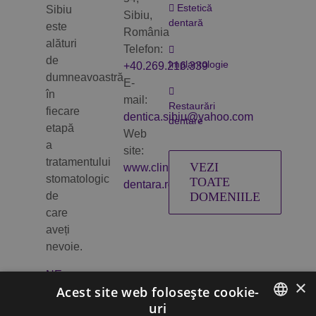
Estetică
Sibiu
Sibiu,
dentară
este
România
alături
Telefon:
de
Implantologie
+40.269.216.339
dumneavoastră
E-
în
mail:
Restaurări
fiecare
dentica.sibiu@yahoo.com
dentare
etapă
Web
a
site:
tratamentului
VEZI
www.clinica-
stomatologic
TOATE
dentara.ro
de
DOMENIILE
care
aveți
nevoie.
NE
×
GĂSIȚI
Acest site web folosește cookie-
ȘI
uri
AICI