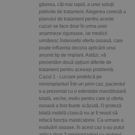
găsirea, cât mai rapid, a unei soluții
potrivite de tratament. Alegerea corectă a
planului de tratament pentru aceste
cazuri se face doar în urma unei
anamneze riguroase, iar medicii
urmăresc îndeosebi oferta osoasă, care
poate influența decizia aplicării unui
anumit tip de implant. Astăzi, vă
prezentăm două opțiuni diferite de
tratament pentru aceeași problemă.
Cazul 1 - Lucrare protetică pe
miniimplanturi Într-un prim caz, pacientul
s-a prezentat cu o edentație mandibulară
totală, veche, motiv pentru care și oferta
osoasă a fost foarte scăzută. O proteză
totală mobilă clasică nu ar fi reușit să
refacă funcția masticatorie. Ca urmare a
evaluării osoase, în acest caz s-au putut
aplica doar 3 miniimplanturi cu ajutorul