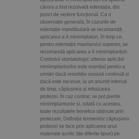
cărora a fost rezolvată edentația, din
punct de vedere funcțional. Ca o
observație generală, în cazurile de
edentație mandibulară se recomandă
aplicarea a 4 miniimplaturi, în timp ce,
pentru edentația maxilarului superior, se
recomandă aplicarea a 6 miniimplanturi.
Controlul stomatologic ulterior aplicării
miniimplanturilor este esențial pentru a
urmări dacă resorbția osoasă continuă și
dacă este necesar, la un anumit interval
de timp, căptușirea și rebazarea
protezei. În caz contrar, se pot pierde
miniimplanturile și, odată cu acestea,
toate rezultatele benefice obținute prin
protezare. Definiția termenilor căptușirea
protezei se face prin aplicarea unui
materiale acrilic (de diferite tipuri) pe